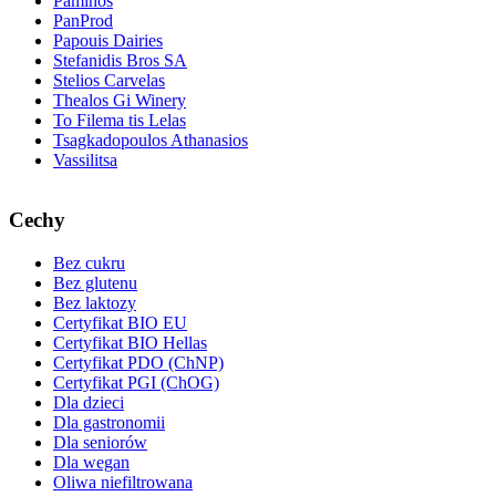
Paminos
PanProd
Papouis Dairies
Stefanidis Bros SA
Stelios Carvelas
Thealos Gi Winery
To Filema tis Lelas
Tsagkadopoulos Athanasios
Vassilitsa
Cechy
Bez cukru
Bez glutenu
Bez laktozy
Certyfikat BIO EU
Certyfikat BIO Hellas
Certyfikat PDO (ChNP)
Certyfikat PGI (ChOG)
Dla dzieci
Dla gastronomii
Dla seniorów
Dla wegan
Oliwa niefiltrowana