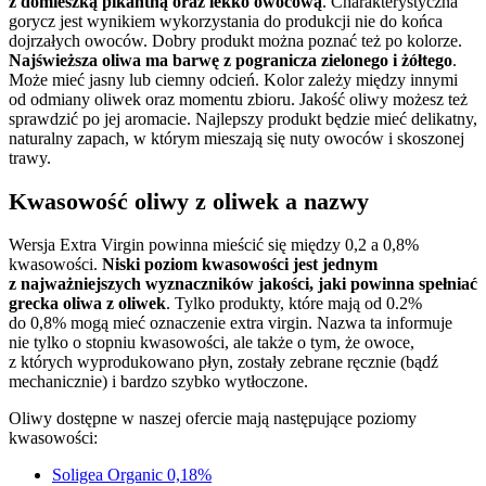
z domieszką pikantną oraz lekko owocową
. Charakterystyczna
gorycz jest wynikiem wykorzystania do produkcji nie do końca
dojrzałych owoców. Dobry produkt można poznać też po kolorze.
Najświeższa oliwa ma barwę z pogranicza zielonego i żółtego
.
Może mieć jasny lub ciemny odcień. Kolor zależy między innymi
od odmiany oliwek oraz momentu zbioru. Jakość oliwy możesz też
sprawdzić po jej aromacie. Najlepszy produkt będzie mieć delikatny,
naturalny zapach, w którym mieszają się nuty owoców i skoszonej
trawy.
Kwasowość oliwy z oliwek a nazwy
Wersja Extra Virgin powinna mieścić się między 0,2 a 0,8%
kwasowości.
Niski poziom kwasowości jest jednym
z najważniejszych wyznaczników jakości, jaki powinna spełniać
grecka oliwa z oliwek
. Tylko produkty, które mają od 0.2%
do 0,8% mogą mieć oznaczenie extra virgin. Nazwa ta informuje
nie tylko o stopniu kwasowości, ale także o tym, że owoce,
z których wyprodukowano płyn, zostały zebrane ręcznie (bądź
mechanicznie) i bardzo szybko wytłoczone.
Oliwy dostępne w naszej ofercie mają następujące poziomy
kwasowości:
Soligea Organic 0,18%