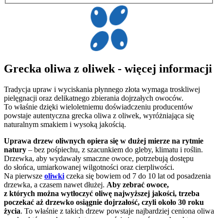
Grecka oliwa z oliwek - więcej informacji
Tradycja upraw i wyciskania płynnego złota wymaga troskliwej
pielęgnacji oraz delikatnego zbierania dojrzałych owoców.
To właśnie dzięki wieloletniemu doświadczeniu producentów
powstaje autentyczna grecka oliwa z oliwek, wyróżniająca się
naturalnym smakiem i wysoką jakością.
Uprawa drzew oliwnych opiera się w dużej mierze na rytmie
natury
– bez pośpiechu, z szacunkiem do gleby, klimatu i roślin.
Drzewka, aby wydawały smaczne owoce, potrzebują dostępu
do słońca, umiarkowanej wilgotności oraz cierpliwości.
Na pierwsze
oliwki
czeka się bowiem od 7 do 10 lat od posadzenia
drzewka, a czasem nawet dłużej.
Aby zebrać owoce,
z których można wytłoczyć oliwę najwyższej jakości, trzeba
poczekać aż drzewko osiągnie dojrzałość, czyli około 30 roku
życia
. To właśnie z takich drzew powstaje najbardziej ceniona oliwa