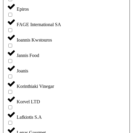
Epiros
FAGE International SA
Ioannis Kwstouros
Jannis Food
Joanis
Korinthiaki Vinegar
Korvel LTD
Lafkiotis S.A
Lenas Gourmet