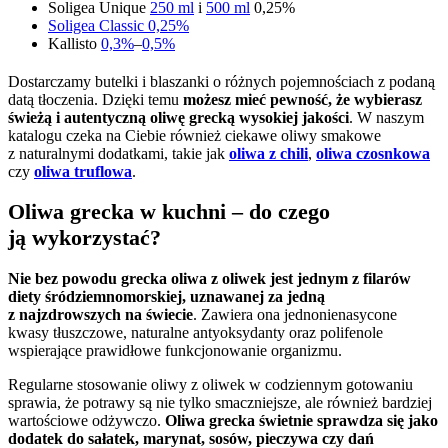
Soligea Unique
250 ml
i
500 ml
0,25%
Soligea Classic 0,25%
Kallisto
0,3%
–
0,5%
Dostarczamy butelki i blaszanki o różnych pojemnościach z podaną
datą tłoczenia. Dzięki temu
możesz mieć pewność, że wybierasz
świeżą i autentyczną oliwę grecką wysokiej jakości
. W naszym
katalogu czeka na Ciebie również ciekawe oliwy smakowe
z naturalnymi dodatkami, takie jak
oliwa z chili
,
oliwa czosnkowa
czy
oliwa truflowa
.
Oliwa grecka w kuchni – do czego
ją wykorzystać?
Nie bez powodu grecka oliwa z oliwek jest jednym z filarów
diety śródziemnomorskiej, uznawanej za jedną
z najzdrowszych na świecie
. Zawiera ona jednonienasycone
kwasy tłuszczowe, naturalne antyoksydanty oraz polifenole
wspierające prawidłowe funkcjonowanie organizmu.
Regularne stosowanie oliwy z oliwek w codziennym gotowaniu
sprawia, że potrawy są nie tylko smaczniejsze, ale również bardziej
wartościowe odżywczo.
Oliwa grecka świetnie sprawdza się jako
dodatek do sałatek, marynat, sosów, pieczywa czy dań