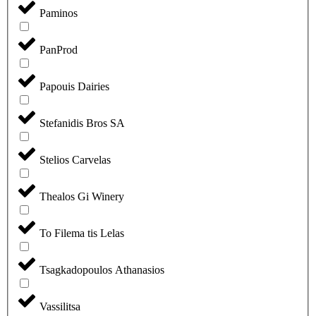
Paminos
PanProd
Papouis Dairies
Stefanidis Bros SA
Stelios Carvelas
Thealos Gi Winery
To Filema tis Lelas
Tsagkadopoulos Athanasios
Vassilitsa