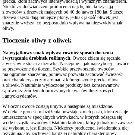
grecka, która zachwyca intensywnością i wyraźnym charakterem.
Niektórzy doświadczeni producenci najchętniej korzystają
z owoców z drzewek mających od 40 do nawet 180 lat. Starsze
drzewa często dają mniejsze plony, jednak jakość oliwek jest
znacznie wyższa, co bezpośrednio wpływa na niezwykły smak
oliwy.
Tłoczenie oliwy z oliwek
Na wyjątkowy smak wpływa również sposób tłoczenia
i wytrącania drobinek roślinnych
. Owoce zbiera się ręcznie,
a właściwie strąca z drzewka. Następnie – jak najszybciej – owoce
są przewożone do tłoczni. Szybkie przetworzenie owoców
ma ogromne znaczenie, ponieważ pozwala zachować świeżość
oraz charakterystyczny aromat, z którego słynie grecka oliwa
z oliwek. Naturalnie wytłoczone produkty bez konserwantów
są również źródłem dobroczynnych kwasów tłuszczowych
i antyoksydantów.
W tłoczni owoce zostają umyte, a następnie są miażdżone.
W efekcie procesu miażdżenia powstaje z nich pasta, która zostaje
umieszczona w specjalnych wirówkach, w których odsącza się
wodę i cząstki owoców. Ostatnim krokiem, który jednak nie zawsze
się wykonuje, jest filtracja. Niektórzy producenci świadomie z niej
rezygnują, aby zachować bardziej naturalny charakter oliwy