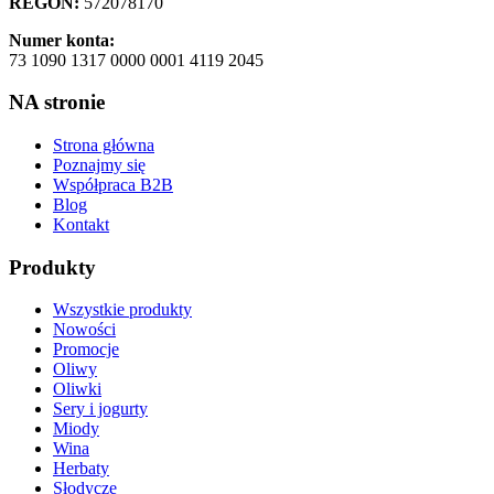
REGON:
572078170
Numer konta:
73 1090 1317 0000 0001 4119 2045
NA stronie
Strona główna
Poznajmy się
Współpraca B2B
Blog
Kontakt
Produkty
Wszystkie produkty
Nowości
Promocje
Oliwy
Oliwki
Sery i jogurty
Miody
Wina
Herbaty
Słodycze