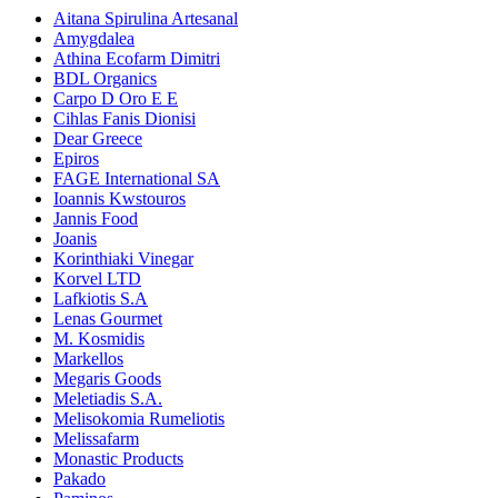
Aitana Spirulina Artesanal
Amygdalea
Athina Ecofarm Dimitri
BDL Organics
Carpo D Oro E E
Cihlas Fanis Dionisi
Dear Greece
Epiros
FAGE International SA
Ioannis Kwstouros
Jannis Food
Joanis
Korinthiaki Vinegar
Korvel LTD
Lafkiotis S.A
Lenas Gourmet
M. Kosmidis
Markellos
Megaris Goods
Meletiadis S.A.
Melisokomia Rumeliotis
Melissafarm
Monastic Products
Pakado