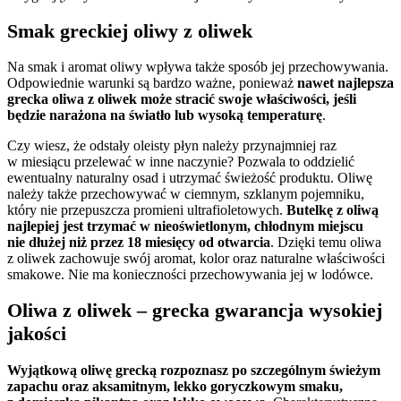
Smak greckiej oliwy z oliwek
Na smak i aromat oliwy wpływa także sposób jej przechowywania.
Odpowiednie warunki są bardzo ważne, ponieważ
nawet najlepsza
grecka oliwa z oliwek może stracić swoje właściwości, jeśli
będzie narażona na światło lub wysoką temperaturę
.
Czy wiesz, że odstały oleisty płyn należy przynajmniej raz
w miesiącu przelewać w inne naczynie? Pozwala to oddzielić
ewentualny naturalny osad i utrzymać świeżość produktu. Oliwę
należy także przechowywać w ciemnym, szklanym pojemniku,
który nie przepuszcza promieni ultrafioletowych.
Butelkę z oliwą
najlepiej jest trzymać w nieoświetlonym, chłodnym miejscu
nie dłużej niż przez 18 miesięcy od otwarcia
. Dzięki temu oliwa
z oliwek zachowuje swój aromat, kolor oraz naturalne właściwości
smakowe. Nie ma konieczności przechowywania jej w lodówce.
Oliwa z oliwek – grecka gwarancja wysokiej
jakości
Wyjątkową oliwę grecką rozpoznasz po szczególnym świeżym
zapachu oraz aksamitnym, lekko goryczkowym smaku,