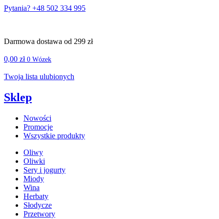
Pytania? +48 502 334 995
Darmowa dostawa od 299 zł
0,00
zł
0
Wózek
Twoja lista ulubionych
Sklep
Nowości
Promocje
Wszystkie produkty
Oliwy
Oliwki
Sery i jogurty
Miody
Wina
Herbaty
Słodycze
Przetwory