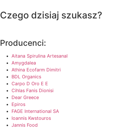
Czego dzisiaj szukasz?
Producenci:
Aitana Spirulina Artesanal
Amygdalea
Athina Ecofarm Dimitri
BDL Organics
Carpo D Oro E E
Cihlas Fanis Dionisi
Dear Greece
Epiros
FAGE International SA
Ioannis Kwstouros
Jannis Food