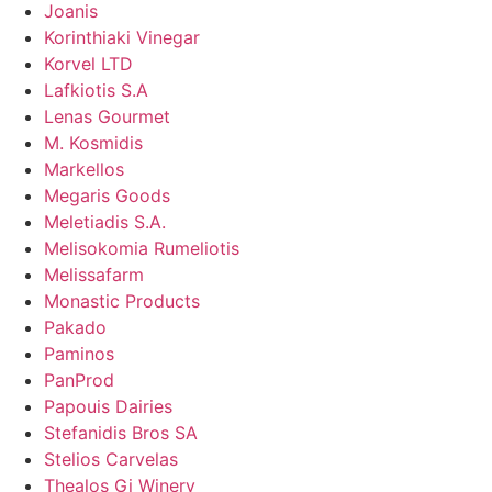
Joanis
Korinthiaki Vinegar
Korvel LTD
Lafkiotis S.A
Lenas Gourmet
M. Kosmidis
Markellos
Megaris Goods
Meletiadis S.A.
Melisokomia Rumeliotis
Melissafarm
Monastic Products
Pakado
Paminos
PanProd
Papouis Dairies
Stefanidis Bros SA
Stelios Carvelas
Thealos Gi Winery