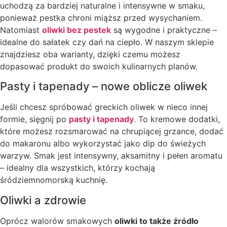
uchodzą za bardziej naturalne i intensywne w smaku,
ponieważ pestka chroni miąższ przed wysychaniem.
Natomiast
oliwki bez pestek
są wygodne i praktyczne –
idealne do sałatek czy dań na ciepło. W naszym sklepie
znajdziesz oba warianty, dzięki czemu możesz
dopasować produkt do swoich kulinarnych planów.
Pasty i tapenady – nowe oblicze oliwek
Jeśli chcesz spróbować greckich oliwek w nieco innej
formie, sięgnij po
pasty i tapenady
. To kremowe dodatki,
które możesz rozsmarować na chrupiącej grzance, dodać
do makaronu albo wykorzystać jako dip do świeżych
warzyw. Smak jest intensywny, aksamitny i pełen aromatu
– idealny dla wszystkich, którzy kochają
śródziemnomorską kuchnię.
Oliwki a zdrowie
Oprócz walorów smakowych
oliwki to także źródło