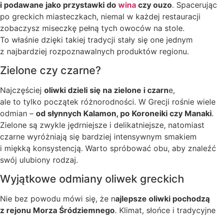
i podawane jako przystawki do
wina
czy ouzo
. Spacerując
po greckich miasteczkach, niemal w każdej restauracji
zobaczysz miseczkę pełną tych owoców na stole.
To właśnie dzięki takiej tradycji stały się one jednym
z najbardziej rozpoznawalnych produktów regionu.
Zielone czy czarne?
Najczęściej
oliwki dzieli się na zielone i czarn
e,
ale to tylko początek różnorodności. W Grecji rośnie wiele
odmian –
od słynnych Kalamon, po Koroneiki czy Manaki
.
Zielone są zwykle jędrniejsze i delikatniejsze, natomiast
czarne wyróżniają się bardziej intensywnym smakiem
i miękką konsystencją. Warto spróbować obu, aby znaleźć
swój ulubiony rodzaj.
Wyjątkowe odmiany oliwek greckich
Nie bez powodu mówi się, że n
ajlepsze oliwki pochodzą
z rejonu Morza Śródziemnego
. Klimat, słońce i tradycyjne