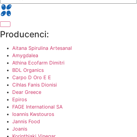
Producenci:
Aitana Spirulina Artesanal
Amygdalea
Athina Ecofarm Dimitri
BDL Organics
Carpo D Oro E E
Cihlas Fanis Dionisi
Dear Greece
Epiros
FAGE International SA
Ioannis Kwstouros
Jannis Food
Joanis
Korinthiaki Vinegar