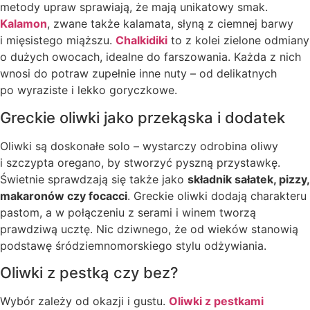
metody upraw sprawiają, że mają unikatowy smak.
Kalamon
, zwane także kalamata, słyną z ciemnej barwy
i mięsistego miąższu.
Chalkidiki
to z kolei zielone odmiany
o dużych owocach, idealne do farszowania. Każda z nich
wnosi do potraw zupełnie inne nuty – od delikatnych
po wyraziste i lekko goryczkowe.
Greckie oliwki jako przekąska i dodatek
Oliwki są doskonałe solo – wystarczy odrobina oliwy
i szczypta oregano, by stworzyć pyszną przystawkę.
Świetnie sprawdzają się także jako
składnik sałatek, pizzy,
makaronów czy focacci
. Greckie oliwki dodają charakteru
pastom, a w połączeniu z serami i winem tworzą
prawdziwą ucztę. Nic dziwnego, że od wieków stanowią
podstawę śródziemnomorskiego stylu odżywiania.
Oliwki z pestką czy bez?
Wybór zależy od okazji i gustu.
Oliwki z pestkami