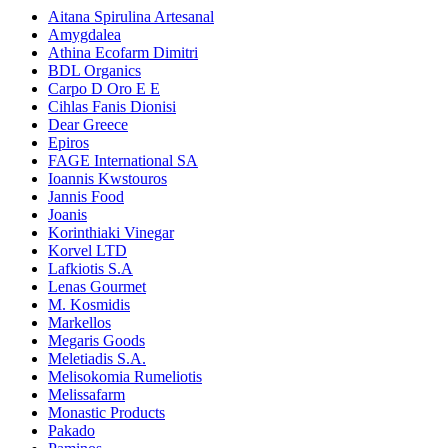
Aitana Spirulina Artesanal
Amygdalea
Athina Ecofarm Dimitri
BDL Organics
Carpo D Oro E E
Cihlas Fanis Dionisi
Dear Greece
Epiros
FAGE International SA
Ioannis Kwstouros
Jannis Food
Joanis
Korinthiaki Vinegar
Korvel LTD
Lafkiotis S.A
Lenas Gourmet
M. Kosmidis
Markellos
Megaris Goods
Meletiadis S.A.
Melisokomia Rumeliotis
Melissafarm
Monastic Products
Pakado