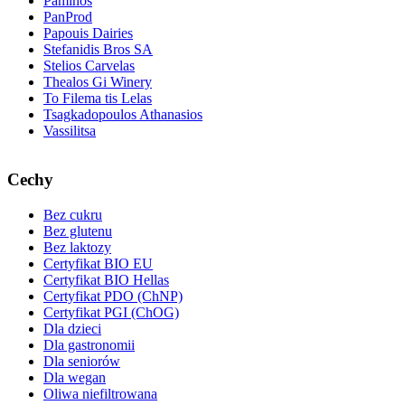
Paminos
PanProd
Papouis Dairies
Stefanidis Bros SA
Stelios Carvelas
Thealos Gi Winery
To Filema tis Lelas
Tsagkadopoulos Athanasios
Vassilitsa
Cechy
Bez cukru
Bez glutenu
Bez laktozy
Certyfikat BIO EU
Certyfikat BIO Hellas
Certyfikat PDO (ChNP)
Certyfikat PGI (ChOG)
Dla dzieci
Dla gastronomii
Dla seniorów
Dla wegan
Oliwa niefiltrowana