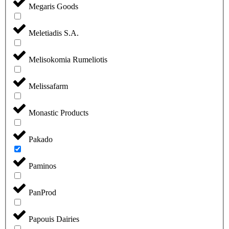
Megaris Goods
Meletiadis S.A.
Melisokomia Rumeliotis
Melissafarm
Monastic Products
Pakado
Paminos
PanProd
Papouis Dairies