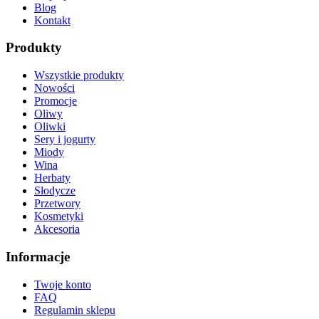
Blog
Kontakt
Produkty
Wszystkie produkty
Nowości
Promocje
Oliwy
Oliwki
Sery i jogurty
Miody
Wina
Herbaty
Słodycze
Przetwory
Kosmetyki
Akcesoria
Informacje
Twoje konto
FAQ
Regulamin sklepu