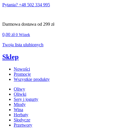
Pytania? +48 502 334 995
Darmowa dostawa od 299 zł
0,00
zł
0
Wózek
Twoja lista ulubionych
Sklep
Nowości
Promocje
Wszystkie produkty
Oliwy
Oliwki
Sery i jogurty
Miody
Wina
Herbaty
Słodycze
Przetwory