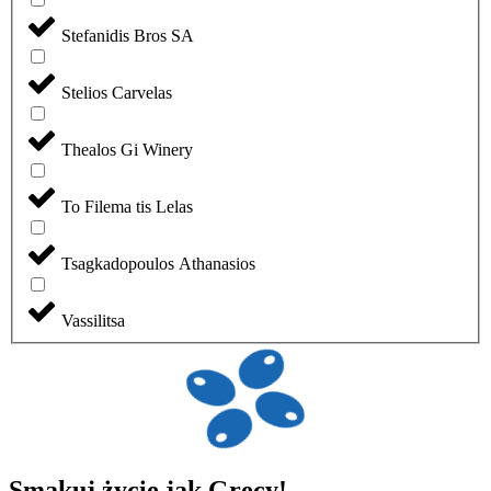
Stefanidis Bros SA
Stelios Carvelas
Thealos Gi Winery
To Filema tis Lelas
Tsagkadopoulos Athanasios
Vassilitsa
Smakuj
życie
jak Grecy!