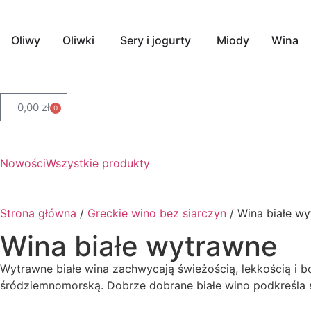
Oliwy
Oliwki
Sery i jogurty
Miody
Wina
0,00
zł
0
Nowości
Wszystkie produkty
Strona główna
/
Greckie wino bez siarczyn
/ Wina białe w
Wina białe wytrawne
Wytrawne białe wina zachwycają świeżością, lekkością i
śródziemnomorską. Dobrze dobrane białe wino podkreśla s