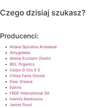
Czego dzisiaj szukasz?
Producenci:
Aitana Spirulina Artesanal
Amygdalea
Athina Ecofarm Dimitri
BDL Organics
Carpo D Oro E E
Cihlas Fanis Dionisi
Dear Greece
Epiros
FAGE International SA
Ioannis Kwstouros
Jannis Food