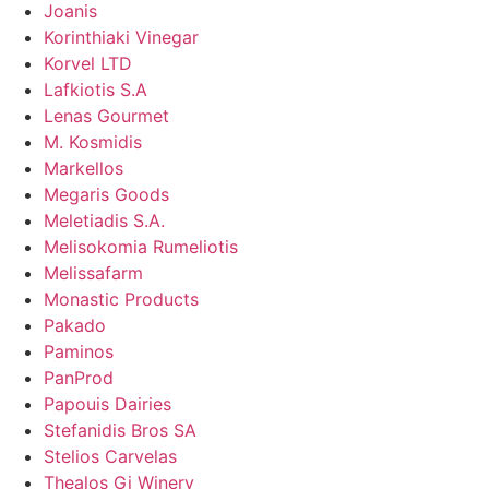
Joanis
Korinthiaki Vinegar
Korvel LTD
Lafkiotis S.A
Lenas Gourmet
M. Kosmidis
Markellos
Megaris Goods
Meletiadis S.A.
Melisokomia Rumeliotis
Melissafarm
Monastic Products
Pakado
Paminos
PanProd
Papouis Dairies
Stefanidis Bros SA
Stelios Carvelas
Thealos Gi Winery