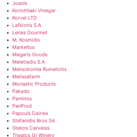
Joanis
Korinthiaki Vinegar
Korvel LTD
Lafkiotis S.A
Lenas Gourmet
M. Kosmidis
Markellos
Megaris Goods
Meletiadis S.A.
Melisokomia Rumeliotis
Melissafarm
Monastic Products
Pakado
Paminos
PanProd
Papouis Dairies
Stefanidis Bros SA
Stelios Carvelas
Thealos Gi Winery