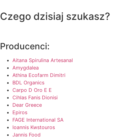
Czego dzisiaj szukasz?
Producenci:
Aitana Spirulina Artesanal
Amygdalea
Athina Ecofarm Dimitri
BDL Organics
Carpo D Oro E E
Cihlas Fanis Dionisi
Dear Greece
Epiros
FAGE International SA
Ioannis Kwstouros
Jannis Food