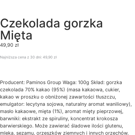
Czekolada gorzka
Mięta
49,90
zł
Najniższa cena z 30 dni:
49,90
zł
Producent: Paminos Group Waga: 100g Skład: gorzka
czekolada 70% kakao (95%) (masa kakaowa, cukier,
kakao w proszku o obniżonej zawartości tłuszczu,
emulgator: lecytyna sojowa, naturalny aromat waniliowy),
masło kakaowe, mięta (1%), aromat mięty pieprzowej,
barwniki: ekstrakt ze spiruliny, koncentrat krokosza
barwierskiego. Może zawierać śladowe ilości glutenu,
mleka, sezamu, orzeszków ziemnych i innych orzechów.