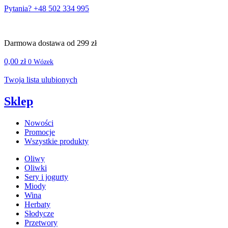
Pytania? +48 502 334 995
Darmowa dostawa od 299 zł
0,00
zł
0
Wózek
Twoja lista ulubionych
Sklep
Nowości
Promocje
Wszystkie produkty
Oliwy
Oliwki
Sery i jogurty
Miody
Wina
Herbaty
Słodycze
Przetwory