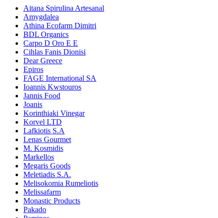
Aitana Spirulina Artesanal
Amygdalea
Athina Ecofarm Dimitri
BDL Organics
Carpo D Oro E E
Cihlas Fanis Dionisi
Dear Greece
Epiros
FAGE International SA
Ioannis Kwstouros
Jannis Food
Joanis
Korinthiaki Vinegar
Korvel LTD
Lafkiotis S.A
Lenas Gourmet
M. Kosmidis
Markellos
Megaris Goods
Meletiadis S.A.
Melisokomia Rumeliotis
Melissafarm
Monastic Products
Pakado