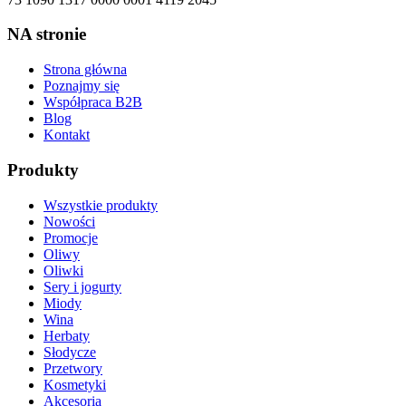
NA stronie
Strona główna
Poznajmy się
Współpraca B2B
Blog
Kontakt
Produkty
Wszystkie produkty
Nowości
Promocje
Oliwy
Oliwki
Sery i jogurty
Miody
Wina
Herbaty
Słodycze
Przetwory
Kosmetyki
Akcesoria