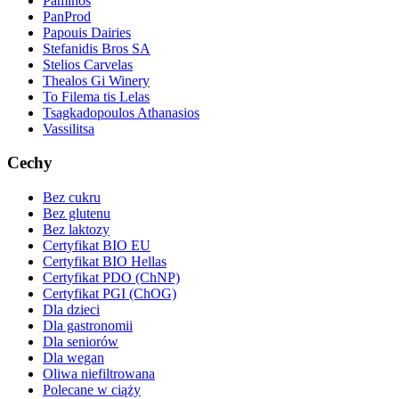
Paminos
PanProd
Papouis Dairies
Stefanidis Bros SA
Stelios Carvelas
Thealos Gi Winery
To Filema tis Lelas
Tsagkadopoulos Athanasios
Vassilitsa
Cechy
Bez cukru
Bez glutenu
Bez laktozy
Certyfikat BIO EU
Certyfikat BIO Hellas
Certyfikat PDO (ChNP)
Certyfikat PGI (ChOG)
Dla dzieci
Dla gastronomii
Dla seniorów
Dla wegan
Oliwa niefiltrowana
Polecane w ciąży