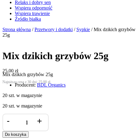
Relaks i dobry sen
Wspiera odporność
Wspiera trawienie
Źródło białka
Strona główna
/
Przetwory i dodatki
/
Sypkie
/ Mix dzikich grzybów
25g
Mix dzikich grzybów 25g
25,00
zł
Mix dzikich grzybów 25g
Najniższa cena z 30 dni:
25,00
zł
Producent:
BDL Organics
20 szt. w magazynie
20 szt. w magazynie
ilość
-
+
Mix
dzikich
grzybów
Do koszyka