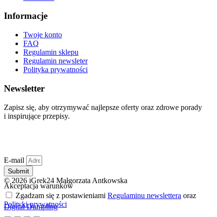
Informacje
Twoje konto
FAQ
Regulamin sklepu
Regulamin newsleter
Polityka prywatności
Newsletter
Zapisz się, aby otrzymywać najlepsze oferty oraz zdrowe porady
i inspirujące przepisy.
E-mail
Submit
© 2026 iGrek24 Małgorzata Antkowska
Akceptacja warunków
Zgadzam się z postawieniami
Regulaminu newslettera
oraz
Polityki prywatności
Digital Dumpling