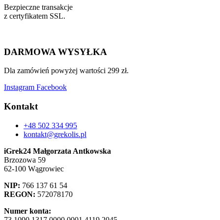
Bezpieczne transakcje
z certyfikatem SSL.
DARMOWA WYSYŁKA
Dla zamówień powyżej wartości 299 zł.
Instagram
Facebook
Kontakt
+48 502 334 995
kontakt@grekolis.pl
iGrek24 Małgorzata Antkowska
Brzozowa 59
62-100 Wągrowiec
NIP:
766 137 61 54
REGON:
572078170
Numer konta:
73 1090 1317 0000 0001 4119 2045