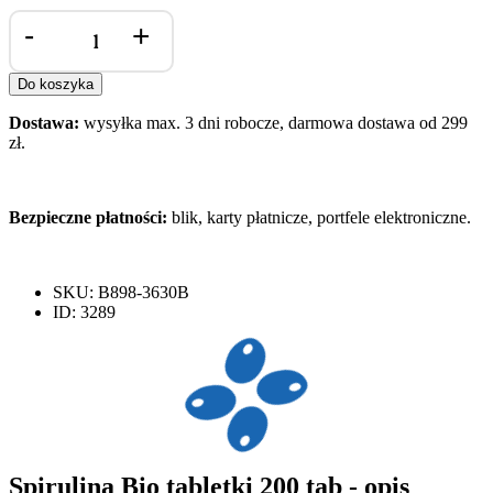
ilość
-
+
Spirulina
Bio
tabletki
Do koszyka
200
tab
Dostawa:
wysyłka max. 3 dni robocze, darmowa dostawa od 299
zł.
Bezpieczne płatności:
blik, karty płatnicze, portfele elektroniczne.
SKU: B898-3630B
ID: 3289
Spirulina Bio tabletki 200 tab - opis