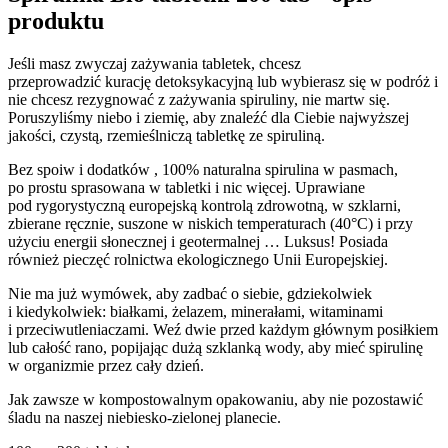
produktu
Jeśli masz zwyczaj zażywania tabletek, chcesz
przeprowadzić kurację detoksykacyjną lub wybierasz się w podróż i
nie chcesz rezygnować z zażywania spiruliny, nie martw się.
Poruszyliśmy niebo i ziemię, aby znaleźć dla Ciebie najwyższej
jakości, czystą, rzemieślniczą tabletkę ze spiruliną.
Bez spoiw i dodatków , 100% naturalna spirulina w pasmach,
po prostu sprasowana w tabletki i nic więcej. Uprawiane
pod rygorystyczną europejską kontrolą zdrowotną, w szklarni,
zbierane ręcznie, suszone w niskich temperaturach (40°C) i przy
użyciu energii słonecznej i geotermalnej … Luksus! Posiada
również pieczęć rolnictwa ekologicznego Unii Europejskiej.
Nie ma już wymówek, aby zadbać o siebie, gdziekolwiek
i kiedykolwiek: białkami, żelazem, minerałami, witaminami
i przeciwutleniaczami. Weź dwie przed każdym głównym posiłkiem
lub całość rano, popijając dużą szklanką wody, aby mieć spirulinę
w organizmie przez cały dzień.
Jak zawsze w kompostowalnym opakowaniu, aby nie pozostawić
śladu na naszej niebiesko-zielonej planecie.