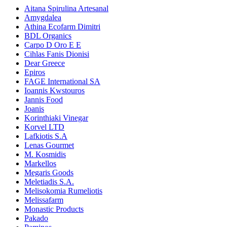
Aitana Spirulina Artesanal
Amygdalea
Athina Ecofarm Dimitri
BDL Organics
Carpo D Oro E E
Cihlas Fanis Dionisi
Dear Greece
Epiros
FAGE International SA
Ioannis Kwstouros
Jannis Food
Joanis
Korinthiaki Vinegar
Korvel LTD
Lafkiotis S.A
Lenas Gourmet
M. Kosmidis
Markellos
Megaris Goods
Meletiadis S.A.
Melisokomia Rumeliotis
Melissafarm
Monastic Products
Pakado