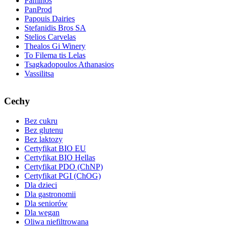
Paminos
PanProd
Papouis Dairies
Stefanidis Bros SA
Stelios Carvelas
Thealos Gi Winery
To Filema tis Lelas
Tsagkadopoulos Athanasios
Vassilitsa
Cechy
Bez cukru
Bez glutenu
Bez laktozy
Certyfikat BIO EU
Certyfikat BIO Hellas
Certyfikat PDO (ChNP)
Certyfikat PGI (ChOG)
Dla dzieci
Dla gastronomii
Dla seniorów
Dla wegan
Oliwa niefiltrowana