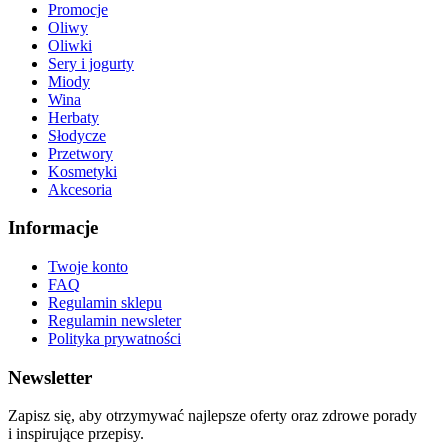
Promocje
Oliwy
Oliwki
Sery i jogurty
Miody
Wina
Herbaty
Słodycze
Przetwory
Kosmetyki
Akcesoria
Informacje
Twoje konto
FAQ
Regulamin sklepu
Regulamin newsleter
Polityka prywatności
Newsletter
Zapisz się, aby otrzymywać najlepsze oferty oraz zdrowe porady
i inspirujące przepisy.