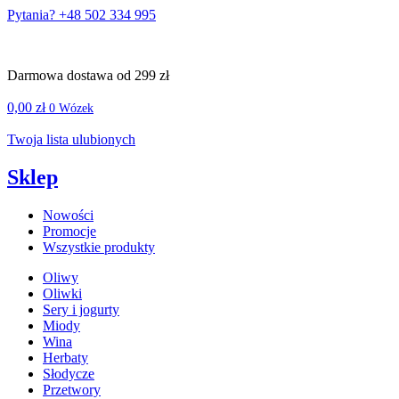
Pytania? +48 502 334 995
Darmowa dostawa od 299 zł
0,00
zł
0
Wózek
Twoja lista ulubionych
Sklep
Nowości
Promocje
Wszystkie produkty
Oliwy
Oliwki
Sery i jogurty
Miody
Wina
Herbaty
Słodycze
Przetwory