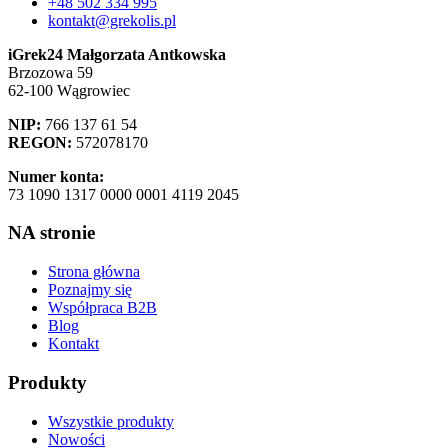
+48 502 334 995
kontakt@grekolis.pl
iGrek24 Małgorzata Antkowska
Brzozowa 59
62-100 Wągrowiec
NIP:
766 137 61 54
REGON:
572078170
Numer konta:
73 1090 1317 0000 0001 4119 2045
NA stronie
Strona główna
Poznajmy się
Współpraca B2B
Blog
Kontakt
Produkty
Wszystkie produkty
Nowości