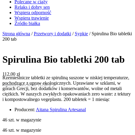
Polecane w ciąży
Relaks i dobry sen
Wspiera odporność
Wspiera trawienie
Źródło białka
Strona główna
/
Przetwory i dodatki
/
Sypkie
/ Spirulina Bio tabletki
200 tab
Spirulina Bio tabletki 200 tab
112,00
zł
Rzemieślnicze tabletki ze spiruliną suszone w niskiej temperaturze,
pochodzące z upraw ekologicznych. Uprawiane w szklarni, w
Najniższa cena z 30 dni:
112,00
zł
górach Grecji, bez dodatków i konserwantów, wolne od metali
ciężkich. W naszych zwykłych opakowaniach zero waste: z tektury
i kompostowalnego vegeplastu. 200 tabletek = 1 miesiąc
Producent:
Aitana Spirulina Artesanal
46 szt. w magazynie
46 szt. w magazynie