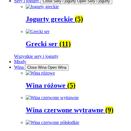
Sery i jogurty
Close Sery i jogurty
Open Sery i jogurty
Jogurty greckie
(5)
Grecki ser
(11)
Wszystkie sery i jogurty
Miody
Wina
Close Wina
Open Wina
Wina różowe
(5)
Wina czerwone wytrawne
(9)