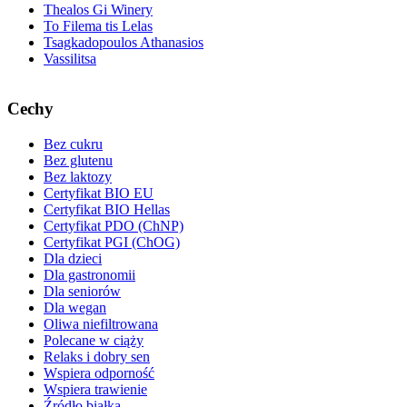
Thealos Gi Winery
To Filema tis Lelas
Tsagkadopoulos Athanasios
Vassilitsa
Cechy
Bez cukru
Bez glutenu
Bez laktozy
Certyfikat BIO EU
Certyfikat BIO Hellas
Certyfikat PDO (ChNP)
Certyfikat PGI (ChOG)
Dla dzieci
Dla gastronomii
Dla seniorów
Dla wegan
Oliwa niefiltrowana
Polecane w ciąży
Relaks i dobry sen
Wspiera odporność
Wspiera trawienie
Źródło białka