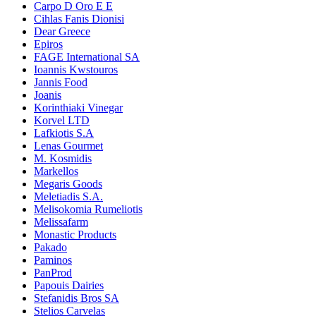
Carpo D Oro E E
Cihlas Fanis Dionisi
Dear Greece
Epiros
FAGE International SA
Ioannis Kwstouros
Jannis Food
Joanis
Korinthiaki Vinegar
Korvel LTD
Lafkiotis S.A
Lenas Gourmet
M. Kosmidis
Markellos
Megaris Goods
Meletiadis S.A.
Melisokomia Rumeliotis
Melissafarm
Monastic Products
Pakado
Paminos
PanProd
Papouis Dairies
Stefanidis Bros SA
Stelios Carvelas