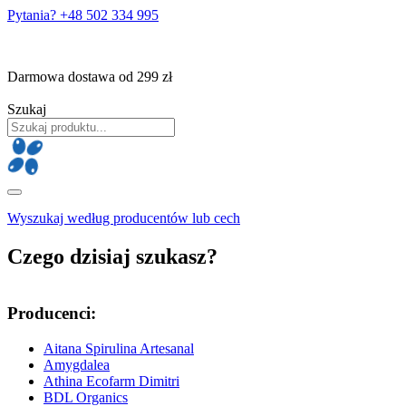
Pytania? +48 502 334 995
Darmowa dostawa od 299 zł
Szukaj
Wyszukaj według producentów lub cech
Czego dzisiaj szukasz?
Producenci:
Aitana Spirulina Artesanal
Amygdalea
Athina Ecofarm Dimitri
BDL Organics