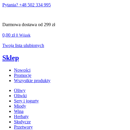
Pytania? +48 502 334 995
Darmowa dostawa od 299 zł
0,00
zł
0
Wózek
Twoja lista ulubionych
Sklep
Nowości
Promocje
Wszystkie produkty
Oliwy
Oliwki
Sery i jogurty
Miody
Wina
Herbaty
Słodycze
Przetwory