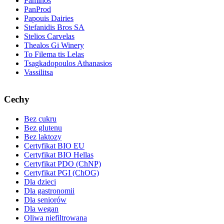
Paminos
PanProd
Papouis Dairies
Stefanidis Bros SA
Stelios Carvelas
Thealos Gi Winery
To Filema tis Lelas
Tsagkadopoulos Athanasios
Vassilitsa
Cechy
Bez cukru
Bez glutenu
Bez laktozy
Certyfikat BIO EU
Certyfikat BIO Hellas
Certyfikat PDO (ChNP)
Certyfikat PGI (ChOG)
Dla dzieci
Dla gastronomii
Dla seniorów
Dla wegan
Oliwa niefiltrowana