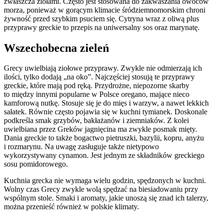
zwłaszcza ziołami. Często jest stosowana do zakwaszania owoców
morza, ponieważ w gorącym klimacie śródziemnomorskim chroni
żywność przed szybkim psuciem się. Cytryna wraz z oliwą plus
przyprawy greckie to przepis na uniwersalny sos oraz marynatę.
Wszechobecna zieleń
Grecy uwielbiają ziołowe przyprawy. Zwykle nie odmierzają ich
ilości, tylko dodają „na oko”. Najczęściej stosują te przyprawy
greckie, które mają pod ręką. Przydrożne, niepozorne skarby
to między innymi popularne w Polsce oregano, mające nieco
kamforową nutkę. Stosuje się je do mięs i warzyw, a nawet lekkich
sałatek. Równie często pojawia się w kuchni tymianek. Doskonale
podkreśla smak grzybów, bakłażanów i ziemniaków. Z kolei
uwielbiana przez Greków jagnięcina ma zwykle posmak mięty.
Dania greckie to także bogactwo pietruszki, bazylii, kopru, anyżu
i rozmarynu. Na uwagę zasługuje także nietypowo
wykorzystywany cynamon. Jest jednym ze składników greckiego
sosu pomidorowego.
Kuchnia grecka nie wymaga wielu godzin, spędzonych w kuchni.
Wolny czas Grecy zwykle wolą spędzać na biesiadowaniu przy
wspólnym stole. Smaki i aromaty, jakie unoszą się znad ich talerzy,
można przenieść również w polskie klimaty.