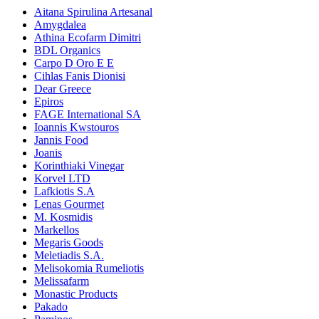
Aitana Spirulina Artesanal
Amygdalea
Athina Ecofarm Dimitri
BDL Organics
Carpo D Oro E E
Cihlas Fanis Dionisi
Dear Greece
Epiros
FAGE International SA
Ioannis Kwstouros
Jannis Food
Joanis
Korinthiaki Vinegar
Korvel LTD
Lafkiotis S.A
Lenas Gourmet
M. Kosmidis
Markellos
Megaris Goods
Meletiadis S.A.
Melisokomia Rumeliotis
Melissafarm
Monastic Products
Pakado