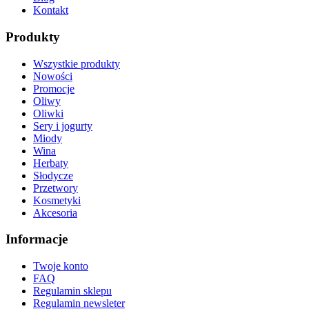
Kontakt
Produkty
Wszystkie produkty
Nowości
Promocje
Oliwy
Oliwki
Sery i jogurty
Miody
Wina
Herbaty
Słodycze
Przetwory
Kosmetyki
Akcesoria
Informacje
Twoje konto
FAQ
Regulamin sklepu
Regulamin newsleter