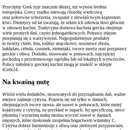
Przeciętny Grek żyje znacznie dłużej, niż wynosi średnia
europejska. Grecy rzadko miewają chorobę wieńcową
oraz pokrewne schorzenia, związane z niewłaściwym krążeniem
krwi. Dietetycy od lat uważają, że sekret ich zdrowia tkwi głównie
w zdrowej kuchni. Tradycyjna domowa kuchnia grecka obejmuje
wiele prostych dań, często jednogarnkowych. Potrawy mięsne
przeplatają się z warzywnymi. Najpopularniejsze produkty
to świeży chleb, feta, rośliny strączkowe, sezonowe zboża,
bakłażan, cebula, czosnek, ziemniaki, owoce morza oraz przyprawy
greckie i oliwa. Dodatki, stosowane w potrawach, najczęściej
pochodzą z przydomowego ogródka lub od lokalnych wytwórców.
Polscy miłośnicy greckiej kuchni mogą je znaleźć w
sklepie
iGrek24
.
Na kwaśną nutę
Wśród wielu dodatków, stosowanych do przyrządzania dań, ważne
miejsce zajmuje cytryna. Pojawia się nie tylko w daniach,
obejmujących owoce morza, ale nawet w potrawach, które mniej
kojarzymy z cytryną, na przykład w zupach. Jej specyficzną, nieco
pikantną i wyrazistą nutkę można wyczuć nawet w daniach
mięsnych, które doskonale uzupełnia bogactwem witaminy C.
Cytryna dobrze harmonizuje z oliwą oraz zielonymi przyprawami,